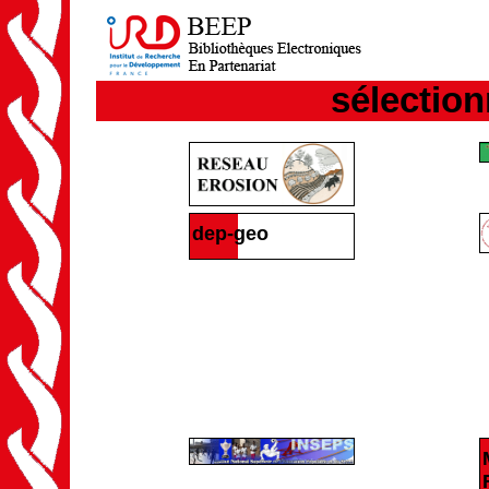
sélection
dep-geo