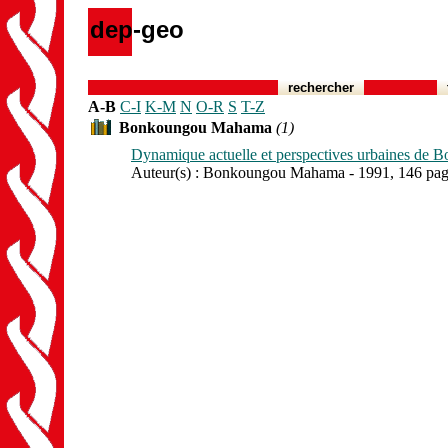
dep-geo
rechercher
A-B
C-I
K-M
N
O-R
S
T-Z
Bonkoungou Mahama
(1)
Dynamique actuelle et perspectives urbaines de 
Auteur(s) : Bonkoungou Mahama - 1991, 146 pag