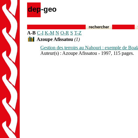
dep-geo
rechercher
A-B
C-I
K-M
N
O-R
S
T-Z
Azoupe Afissatou
(1)
Gestion des terroirs au Nahouri : exemple de Boal
Auteur(s) : Azoupe Afissatou - 1997, 115 pages.