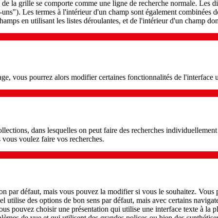
de la grille se comporte comme une ligne de recherche normale. Les dif
-uns"). Les termes à l'intérieur d'un champ sont également combinées 
hamps en utilisant les listes déroulantes, et de l'intérieur d'un champ 
ge, vous pourrez alors modifier certaines fonctionnalités de l'interface u
collections, dans lesquelles on peut faire des recherches individuellemen
s vous voulez faire vos recherches.
on par défaut, mais vous pouvez la modifier si vous le souhaitez. Vous po
l utilise des options de bon sens par défaut, mais avec certains navigate
vous pouvez choisir une présentation qui utilise une interface texte à la p
oblèmes de vue et qui utilisent des grandes polices ou bien des synthétis