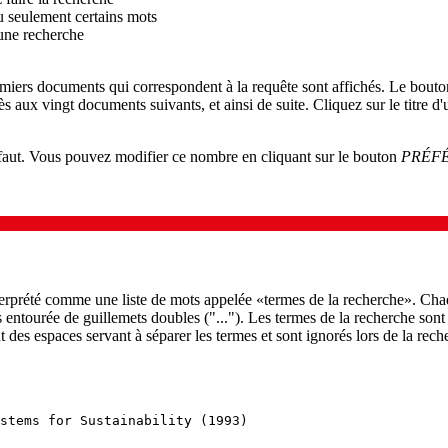
u seulement certains mots
 une recherche
remiers documents qui correspondent à la requête sont affichés. Le bout
s aux vingt documents suivants, et ainsi de suite. Cliquez sur le titre d
éfaut. Vous pouvez modifier ce nombre en cliquant sur le bouton
PRÉF
nterprété comme une liste de mots appelée «termes de la recherche». Ch
s entourée de guillemets doubles ("..."). Les termes de la recherche sont
 des espaces servant à séparer les termes et sont ignorés lors de la reche
stems for Sustainability (1993)