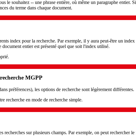
us le souhaitez -- une phrase entière, où même un paragraphe entier. Si 
rences du terme dans chaque document.
rents index pour la recherche. Par exemple, il y aura peut-être un index 
document entier est présenté quel que soit l'index utilisé.
oprié.
de recherche MGPP
ns préférences), les options de recherche sont légèrement différentes.
otre recherche en mode de recherche simple.
es recherches sur plusieurs champs. Par exemple, on peut rechercher le 