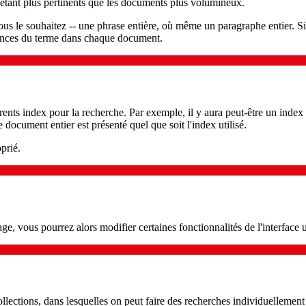
étant plus pertinents que les documents plus volumineux.
us le souhaitez -- une phrase entière, où même un paragraphe entier. Si 
rences du terme dans chaque document.
rents index pour la recherche. Par exemple, il y aura peut-être un index 
document entier est présenté quel que soit l'index utilisé.
oprié.
ge, vous pourrez alors modifier certaines fonctionnalités de l'interface u
collections, dans lesquelles on peut faire des recherches individuellemen