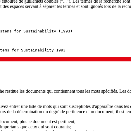
s entourée de guillemets doubles ("..."). Les termes de la recherche sont
 des espaces servant à séparer les termes et sont ignorés lors de la reche
stems for Sustainability (1993)
tems for Sustainability 1993
he restitue les documents qui contiennent tous les mots spécifiés. Les 
vez entrer une liste de mots qui sont susceptibles d'apparaître dans l
Lors de la détermination du degré de pertinence d'un document, il est te
 document, plus le document est pertinent;
 importants que ceux qui sont courants;