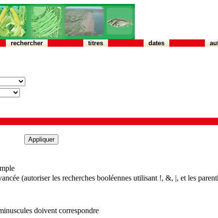
rechercher
titres
dates
au
imple
ncée (autoriser les recherches booléennes utilisant !, &, |, et les paren
 minuscules doivent correspondre