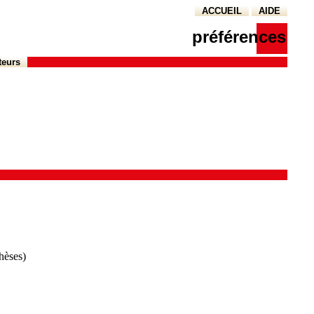
ACCUEIL
AIDE
préférences
teurs
thèses)