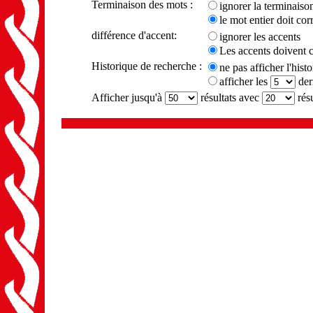
Terminaison des mots :
ignorer la terminaiso
le mot entier doit co
différence d'accent:
ignorer les accents
Les accents doivent 
Historique de recherche :
ne pas afficher l'hist
afficher les
der
Afficher jusqu'à
résultats avec
résu