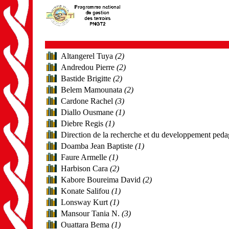
Altangerel Tuya
(2)
Andredou Pierre
(2)
Bastide Brigitte
(2)
Belem Mamounata
(2)
Cardone Rachel
(3)
Diallo Ousmane
(1)
Diebre Regis
(1)
Direction de la recherche et du developpement ped
Doamba Jean Baptiste
(1)
Faure Armelle
(1)
Harbison Cara
(2)
Kabore Boureima David
(2)
Konate Salifou
(1)
Lonsway Kurt
(1)
Mansour Tania N.
(3)
Ouattara Bema
(1)