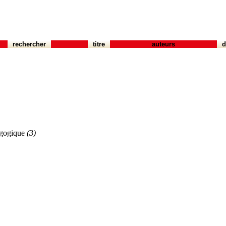
rechercher
titre
auteurs
d
agogique
(3)