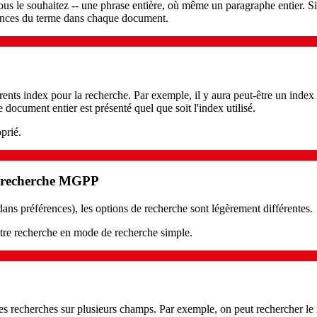
us le souhaitez -- une phrase entière, où même un paragraphe entier. Si 
rences du terme dans chaque document.
rents index pour la recherche. Par exemple, il y aura peut-être un index 
document entier est présenté quel que soit l'index utilisé.
oprié.
de recherche MGPP
ns préférences), les options de recherche sont légèrement différentes.
otre recherche en mode de recherche simple.
es recherches sur plusieurs champs. Par exemple, on peut rechercher le 