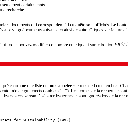
u seulement certains mots
 une recherche
remiers documents qui correspondent à la requête sont affichés. Le bout
s aux vingt documents suivants, et ainsi de suite. Cliquez sur le titre d
éfaut. Vous pouvez modifier ce nombre en cliquant sur le bouton
PRÉF
nterprété comme une liste de mots appelée «termes de la recherche». Ch
s entourée de guillemets doubles ("..."). Les termes de la recherche sont
 des espaces servant à séparer les termes et sont ignorés lors de la reche
stems for Sustainability (1993)