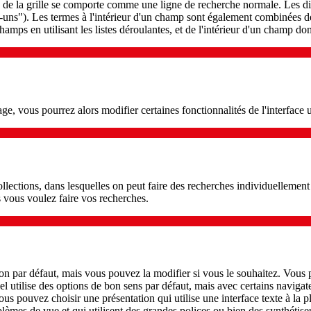
de la grille se comporte comme une ligne de recherche normale. Les dif
-uns"). Les termes à l'intérieur d'un champ sont également combinées 
hamps en utilisant les listes déroulantes, et de l'intérieur d'un champ 
ge, vous pourrez alors modifier certaines fonctionnalités de l'interface u
collections, dans lesquelles on peut faire des recherches individuellemen
s vous voulez faire vos recherches.
on par défaut, mais vous pouvez la modifier si vous le souhaitez. Vous po
l utilise des options de bon sens par défaut, mais avec certains navigate
vous pouvez choisir une présentation qui utilise une interface texte à la p
oblèmes de vue et qui utilisent des grandes polices ou bien des synthétis