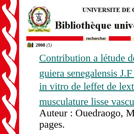
rechercher
2008
(5)
Contribution a létude 
guiera senegalensis J.
in vitro de leffet de le
musculature lisse vascul
Auteur : Ouedraogo, M
pages.