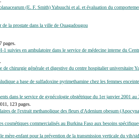
.
 Solanacearum (E. F. Smith) Yabuuchi et al. et évaluation du comportem
 de la prostate dans la ville de Ouagadougou
7 pages.
VIH-1 suivies en ambulatoire dans le service de médecine interne du Ce
.
 de chirurgie générale et digestive du centre hospitalier universitair
tipaludique a base de sulfadoxine pyrimethamine chez les femmes encein
ements dans le service de gynécologie obstétrique du 1er janvier 2001 
011, 123 pages.
icalaires de l'extrait methanolique des fleurs d'Adenium obesum (Apocyn
es cosmétiques commercialisés au Burkina Faso aux besoins spécifiques
uple mère-enfant pour la prévention de la transmission verticale du v