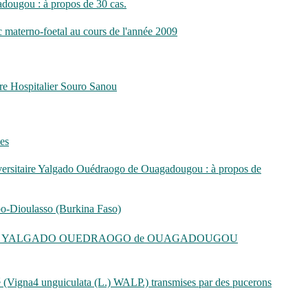
adougou : à propos de 30 cas.
c materno-foetal au cours de l'année 2009
tre Hospitalier Souro Sanou
ues
Universitaire Yalgado Ouédraogo de Ouagadougou : à propos de
obo-Dioulasso (Burkina Faso)
r Universitaire YALGADO OUEDRAOGO de OUAGADOUGOU
 (Vigna4 unguiculata (L.) WALP.) transmises par des pucerons