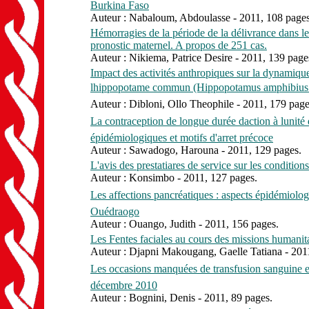
Burkina Faso
Auteur : Nabaloum, Abdoulasse - 2011, 108 pages
Hémorragies de la période de la délivrance dans le
pronostic maternel. A propos de 251 cas.
Auteur : Nikiema, Patrice Desire - 2011, 139 page
Impact des activités anthropiques sur la dynamiq
lhippopotame commun (Hippopotamus amphibius
Auteur : Dibloni, Ollo Theophile - 2011, 179 page
La contraception de longue durée daction à lunit
épidémiologiques et motifs d'arret précoce
Auteur : Sawadogo, Harouna - 2011, 129 pages.
L'avis des prestatiares de service sur les conditio
Auteur : Konsimbo - 2011, 127 pages.
Les affections pancréatiques : aspects épidémiologi
Ouédraogo
Auteur : Ouango, Judith - 2011, 156 pages.
Les Fentes faciales au cours des missions humanitai
Auteur : Djapni Makougang, Gaelle Tatiana - 201
Les occasions manquées de transfusion sanguine e
décembre 2010
Auteur : Bognini, Denis - 2011, 89 pages.