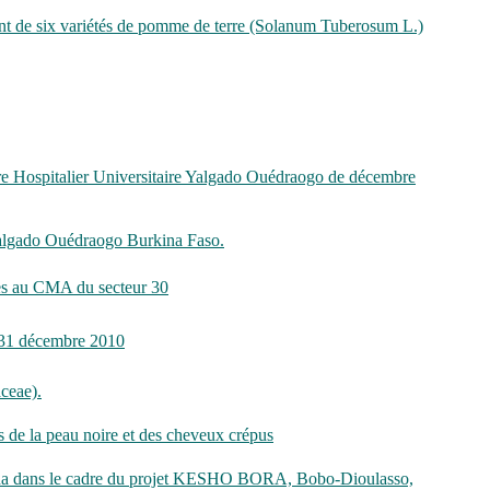
ent de six variétés de pomme de terre (Solanum Tuberosum L.)
ntre Hospitalier Universitaire Yalgado Ouédraogo de décembre
e Yalgado Ouédraogo Burkina Faso.
tes au CMA du secteur 30
au 31 décembre 2010
aceae).
 de la peau noire et des cheveux crépus
ih/sida dans le cadre du projet KESHO BORA, Bobo-Dioulasso,