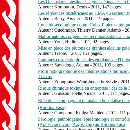
Les Occlusions intestinales aiguës néonatales au 
Auteur : Kontogom, Denis - 2011, 147 pages.
Les références obstétricales au CMA du secteur 30
Auteur : Barry, Aissata - 2011, 119 pages.
Lutte bio-écologique contre Culex Pipiens quinqu
Auteur : Ouedraogo, Thierry Damien Adamo - 201
Malformations congénitales reconnaissables à la n
Auteur : Youl, Hedire - 2011, 92 pages.
Mise en place des plutons de granites alcalins pal
Auteur : Traore, - 2011, 151 pages.
Pratiques cosmétologiques des étudiants de l'Univ
Auteur : Sawadogo, Adama - 2011, 109 pages.
Profil radiographique des manifestations thoraciq
114 cas
Auteur : Zoungrana, Wend-beneedo Sylvie - 2011,
Risque chimique toxique en entreprise : cas de l
Auteur : Guissou, Joelle Nicole - 2011, 117 pages.
Rôle de laccompagnant de malade hospitalis
(Burkina Faso)
Auteur : Compaore, Kuilga Mathieu - 2011, 111 p
Sérologie, pathologénie, épidémiologie et contr
(Aphis craccivora, A.gossypii) au Burkina Faso
Auteur : Neya, James Bouma - 2011, 219 pages.