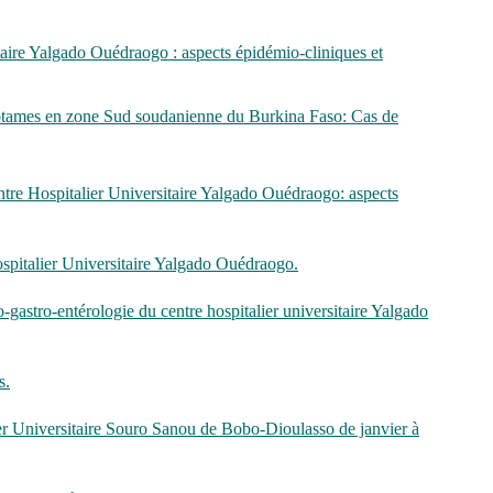
itaire Yalgado Ouédraogo : aspects épidémio-cliniques et
opotames en zone Sud soudanienne du Burkina Faso: Cas de
entre Hospitalier Universitaire Yalgado Ouédraogo: aspects
Hospitalier Universitaire Yalgado Ouédraogo.
o-gastro-entérologie du centre hospitalier universitaire Yalgado
s.
er Universitaire Souro Sanou de Bobo-Dioulasso de janvier à