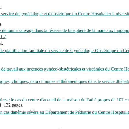
.
 service de gynécologie et d'obstétrique du Centre Hospitalier Univers
s.
ue de faune sauvage dans la réserve de biosphère de la mare aux hipp
 L.)
s.
é de planification familiale du service de Gynécologie-Obstétrique du C
ns de travail aux urgences gynéco-obstétricales et viscérales du Centre 
ques, cliniques, para cliniques et thérapeutiques dans le service dhépat
res : le cas du centre d'accueil de la maison de Fati à propos de 107 ca
1, 132 pages.
n cas danémie sévère au Département de Pédiatrie du Centre Hospitali