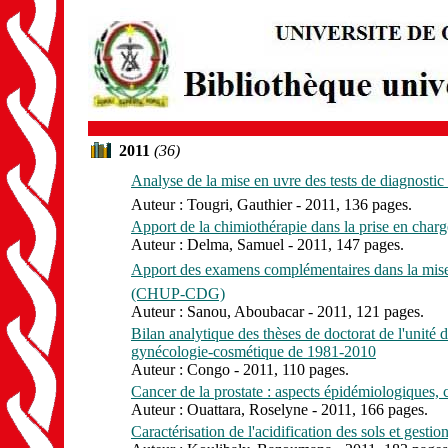
2011
(36)
Analyse de la mise en uvre des tests de diagnostic
Auteur : Tougri, Gauthier - 2011, 136 pages.
Apport de la chimiothérapie dans la prise en charg
Auteur : Delma, Samuel - 2011, 147 pages.
Apport des examens complémentaires dans la mise 
(CHUP-CDG)
Auteur : Sanou, Aboubacar - 2011, 121 pages.
Bilan analytique des thèses de doctorat de l'unité 
gynécologie-cosmétique de 1981-2010
Auteur : Congo - 2011, 110 pages.
Cancer de la prostate : aspects épidémiologiques
Auteur : Ouattara, Roselyne - 2011, 166 pages.
Caractérisation de l'acidification des sols et gesti