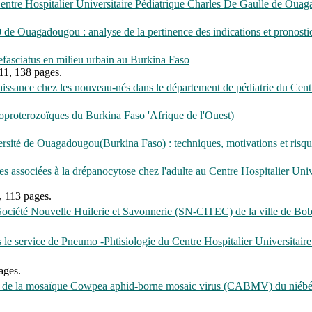
Centre Hospitalier Universitaire Pédiatrique Charles De Gaulle de Ouag
 de Ouagadougou : analyse de la pertinence des indications et pronosti
efasciatus en milieu urbain au Burkina Faso
1, 138 pages.
aissance chez les nouveau-nés dans le département de pédiatrie du Cen
eoproterozoïques du Burkina Faso 'Afrique de l'Ouest)
ersité de Ouagadougou(Burkina Faso) : techniques, motivations et risq
ues associées à la drépanocytose chez l'adulte au Centre Hospitalier 
 113 pages.
a Société Nouvelle Huilerie et Savonnerie (SN-CITEC) de la ville de B
é dans le service de Pneumo -Phtisiologie du Centre Hospitalie
ages.
ôle de la mosaïque Cowpea aphid-borne mosaic virus (CABMV) du niébé