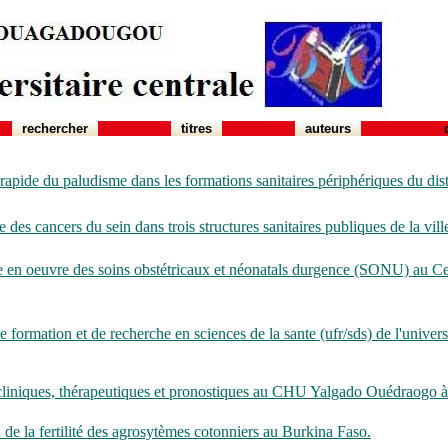
rechercher
titres
auteurs
 rapide du paludisme dans les formations sanitaires périphériques du dis
e des cancers du sein dans trois structures sanitaires publiques de la v
en oeuvre des soins obstétricaux et néonatals durgence (SONU) au Cen
de formation et de recherche en sciences de la sante (ufr/sds) de l'univ
, cliniques, thérapeutiques et pronostiques au CHU Yalgado Ouédraogo à
on de la fertilité des agrosytèmes cotonniers au Burkina Faso.