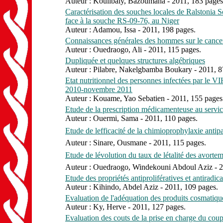
Auteur : Koulibaly, Bazoumana - 2011, 183 pages
Caractérisation des souches locales de Ralstonia
face à la souche RS-09-76, au Niger
Auteur : Adamou, Issa - 2011, 198 pages.
Connaissances générales des hommes sur le cancer
Auteur : Ouedraogo, Ali - 2011, 115 pages.
Dupliquée et quelques structures algébriques
Auteur : Pilabre, Nakelgbamba Boukary - 2011, 8
Etat nutritionnel des personnes infectées par le 
2010-novembre 2011
Auteur : Kouame, Yao Sebatien - 2011, 155 pages
Etude de la prescription médicamenteuse au service
Auteur : Ouermi, Sama - 2011, 110 pages.
Etude de lefficacité de la chimioprophylaxie an
Auteur : Sinare, Ousmane - 2011, 115 pages.
Etude de lévolution du taux de létalité des avort
Auteur : Ouedraogo, Windekouni Abdoul Aziz - 2
Etude des propriétés antiprolifératives et antirad
Auteur : Kihindo, Abdel Aziz - 2011, 109 pages.
Evaluation de l'adéquation des produits cosmatiqu
Auteur : Ky, Herve - 2011, 127 pages.
Evaluation des couts de la prise en charge du co