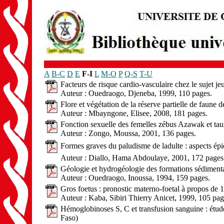
A
B-C
D
E
F-I
L
M-O
P
Q-S
T-U
Facteurs de risque cardio-vasculaire chez le sujet j
Auteur : Ouedraogo, Djeneba, 1999, 110 pages.
Flore et végétation de la réserve partielle de faun
Auteur : Mbayngone, Elisee, 2008, 181 pages.
Fonction sexuelle des femelles zébus Azawak et ta
Auteur : Zongo, Moussa, 2001, 136 pages.
Formes graves du paludisme de ladulte : aspects ép
Auteur : Diallo, Hama Abdoulaye, 2001, 172 pages
Géologie et hydrogéologie des formations sédimen
Auteur : Ouedraogo, Inoussa, 1994, 159 pages.
Gros foetus : pronostic materno-foetal à propos de
Auteur : Kaba, Sibiri Thierry Anicet, 1999, 105 pag
Hémoglobinoses S, C et transfusion sanguine : étud
Faso)