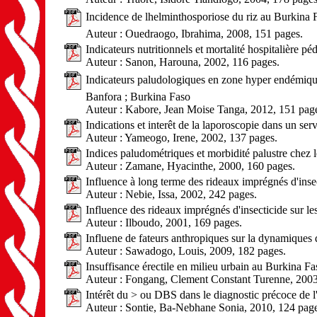
Incidence de lhelminthosporiose du riz au Burkina F
Auteur : Ouedraogo, Ibrahima, 2008, 151 pages.
Indicateurs nutritionnels et mortalité hospitalière 
Auteur : Sanon, Harouna, 2002, 116 pages.
Indicateurs paludologiques en zone hyper endémique c
Banfora ; Burkina Faso
Auteur : Kabore, Jean Moise Tanga, 2012, 151 pag
Indications et interêt de la laporoscopie dans un se
Auteur : Yameogo, Irene, 2002, 137 pages.
Indices paludométriques et morbidité palustre chez
Auteur : Zamane, Hyacinthe, 2000, 160 pages.
Influence à long terme des rideaux imprégnés d'insec
Auteur : Nebie, Issa, 2002, 242 pages.
Influence des rideaux imprégnés d'insecticide sur l
Auteur : Ilboudo, 2001, 169 pages.
Influene de fateurs anthropiques sur la dynamiques 
Auteur : Sawadogo, Louis, 2009, 182 pages.
Insuffisance érectile en milieu urbain au Burkina F
Auteur : Fongang, Clement Constant Turenne, 2003
Intérêt du > ou DBS dans le diagnostic précoce de l'
Auteur : Sontie, Ba-Nebhane Sonia, 2010, 124 page