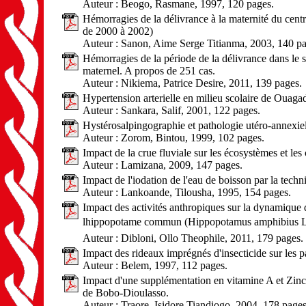
Auteur : Beogo, Rasmane, 1997, 120 pages.
Hémorragies de la délivrance à la maternité du cent
de 2000 à 2002)
Auteur : Sanon, Aime Serge Titianma, 2003, 140 pa
Hémorragies de la période de la délivrance dans le 
maternel. A propos de 251 cas.
Auteur : Nikiema, Patrice Desire, 2011, 139 pages.
Hypertension arterielle en milieu scolaire de Ouaga
Auteur : Sankara, Salif, 2001, 122 pages.
Hystérosalpingographie et pathologie utéro-annexie
Auteur : Zorom, Bintou, 1999, 102 pages.
Impact de la crue fluviale sur les écosystèmes et l
Auteur : Lamizana, 2009, 147 pages.
Impact de l'iodation de l'eau de boisson par la tech
Auteur : Lankoande, Tilousha, 1995, 154 pages.
Impact des activités anthropiques sur la dynamiqu
lhippopotame commun (Hippopotamus amphibius L
Auteur : Dibloni, Ollo Theophile, 2011, 179 pages.
Impact des rideaux imprégnés d'insecticide sur les 
Auteur : Belem, 1997, 112 pages.
Impact d'une supplémentation en vitamine A et Zinc s
de Bobo-Dioulasso.
Auteur : Traore, Isidore Tiandiogo, 2004, 178 pages