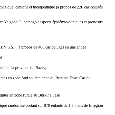
ogique, clinique et therapeutique (à propos de 226 cas colligés
aire Yalgado Ouédraogo : aspects épidémio-cliniques et pronostic
.N.S.S.) : à propos de 408 cas colligés en une année
o)
rural de la province du Bazèga.
otames en zone Sud soudanienne du Burkina Faso: Cas de
ceintes en zone rurale au Burkina Faso
tique randomise portant sur 870 enfants de 1 à 5 ans de la région