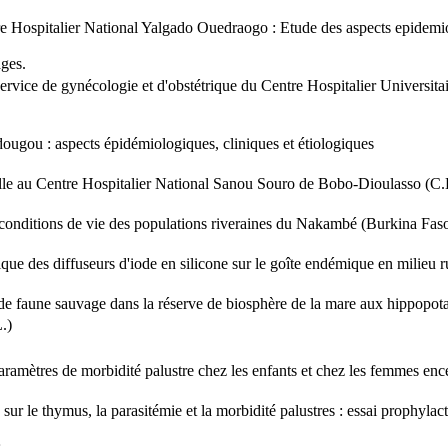
re Hospitalier National Yalgado Ouedraogo : Etude des aspects epidemiol
ges.
service de gynécologie et d'obstétrique du Centre Hospitalier Universit
dougou : aspects épidémiologiques, cliniques et étiologiques
lle au Centre Hospitalier National Sanou Souro de Bobo-Dioulasso (C.H
es conditions de vie des populations riveraines du Nakambé (Burkina Fas
nique des diffuseurs d'iode en silicone sur le goîte endémique en milieu 
e de faune sauvage dans la réserve de biosphère de la mare aux hippop
.)
paramètres de morbidité palustre chez les enfants et chez les femmes en
ur le thymus, la parasitémie et la morbidité palustres : essai prophylac
.