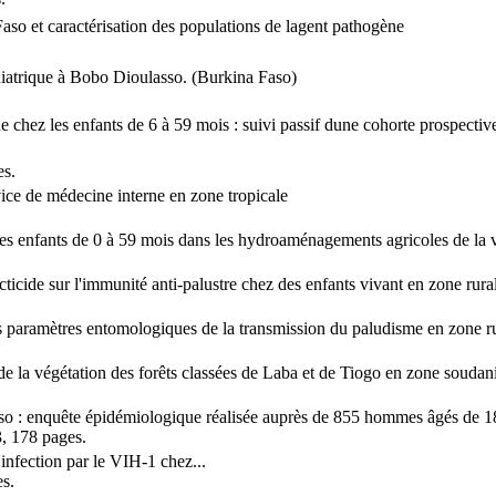
aso et caractérisation des populations de lagent pathogène
pédiatrique à Bobo Dioulasso. (Burkina Faso)
hez les enfants de 6 à 59 mois : suivi passif dune cohorte prospective
es.
rvice de médecine interne en zone tropicale
 les enfants de 0 à 59 mois dans les hydroaménagements agricoles de la
ticide sur l'immunité anti-palustre chez des enfants vivant en zone rur
es paramètres entomologiques de la transmission du paludisme en zone 
de la végétation des forêts classées de Laba et de Tiogo en zone soud
aso : enquête épidémiologique réalisée auprès de 855 hommes âgés de 18
, 178 pages.
infection par le VIH-1 chez...
s.