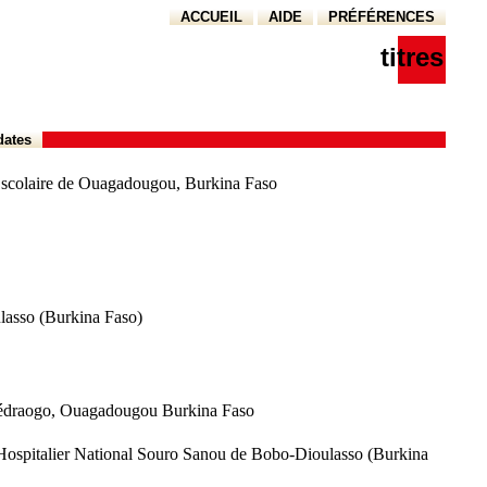
ACCUEIL
AIDE
PRÉFÉRENCES
titres
dates
lieu scolaire de Ouagadougou, Burkina Faso
ulasso (Burkina Faso)
o Ouédraogo, Ouagadougou Burkina Faso
re Hospitalier National Souro Sanou de Bobo-Dioulasso (Burkina