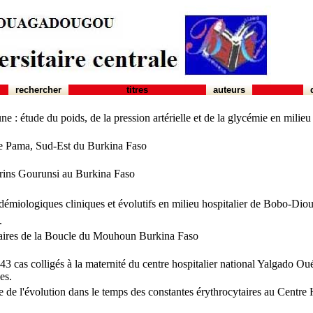
rechercher
titres
auteurs
eune : étude du poids, de la pression artérielle et de la glycémie en mi
e de Pama, Sud-Est du Burkina Faso
urins Gourunsi au Burkina Faso
idémiologiques cliniques et évolutifs en milieu hospitalier de Bobo-Dio
.
taires de la Boucle du Mouhoun Burkina Faso
 143 cas colligés à la maternité du centre hospitalier national Yalgad
es.
e de l'évolution dans le temps des constantes érythrocytaires au Cent