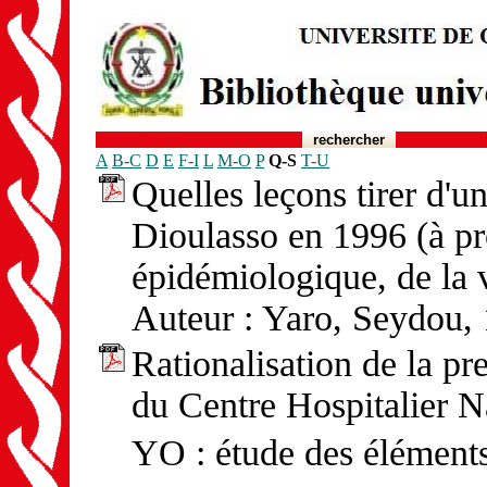
rechercher
A
B-C
D
E
F-I
L
M-O
P
Q-S
T-U
Quelles leçons tirer d'
Dioulasso en 1996 (à pr
épidémiologique, de la v
Auteur : Yaro, Seydou,
Rationalisation de la pre
du Centre Hospitalier
YO : étude des éléments