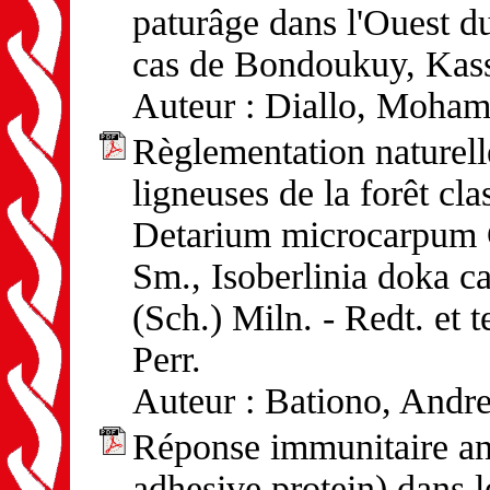
paturâge dans l'Ouest d
cas de Bondoukuy, Kas
Auteur : Diallo, Moha
Règlementation naturell
ligneuses de la forêt cl
Detarium microcarpum Gui
Sm., Isoberlinia doka ca
(Sch.) Miln. - Redt. et t
Perr.
Auteur : Bationo, Andr
Réponse immunitaire ant
adhesive protein) dans 