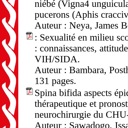
niébé (Vigna4 unguicula
pucerons (Aphis cracciv
Auteur : Neya, James B
: Sexualité en milieu s
: connaissances, attitude
VIH/SIDA.
Auteur : Bambara, Pos
131 pages.
Spina bifida aspects épi
thérapeutique et pronost
neurochirurgie du CHU-
Auteur : Sawadogo, Iss