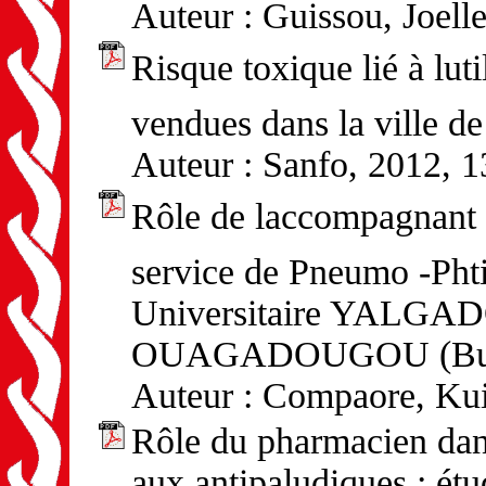
Auteur : Guissou, Joell
Risque toxique lié à luti
vendues dans la ville 
Auteur : Sanfo, 2012, 1
Rôle de laccompagnant 
service de Pneumo -Phti
Universitaire YAL
OUAGADOUGOU (Burk
Auteur : Compaore, Kui
Rôle du pharmacien dans 
aux antipaludiques : étu