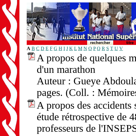
rechercher
titre
A
B
C
D
E
F
G
H
I
J
K
L
M
N
O
P
Q
R
S
T
U
V
A propos de quelques mo
d'un marathon
Auteur : Gueye Abdoulay
pages. (Coll. : Mémoire
A propos des accidents s
étude rétrospective de 
professeurs de l'INSEP